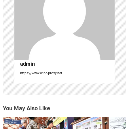
t
i
o
n
admin
https://www.winc-proxy.net
You May Also Like