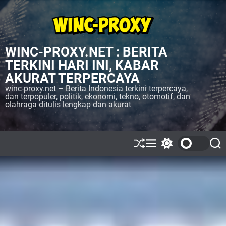
S
k
i
p
WINC-PROXY.NET : BERITA
t
o
TERKINI HARI INI, KABAR
c
AKURAT TERPERCAYA
o
winc-proxy.net – Berita Indonesia terkini terpercaya,
n
dan terpopuler, politik, ekonomi, tekno, otomotif, dan
olahraga ditulis lengkap dan akurat
t
e
n
t
S
M
S
S
h
e
w
e
u
n
i
a
ff
u
t
r
l
c
c
e
h
h
c
o
l
o