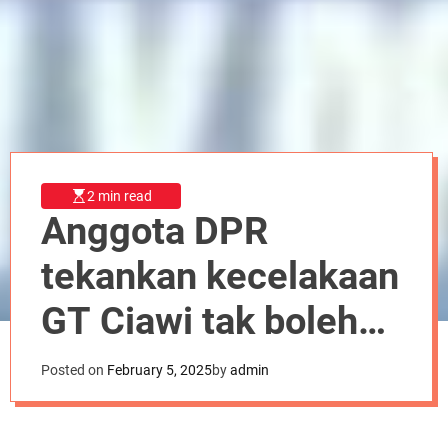
r
m
o
d
e
2 min read
Anggota DPR
tekankan kecelakaan
GT Ciawi tak boleh
terulang lagi
Posted on
February 5, 2025
by
admin