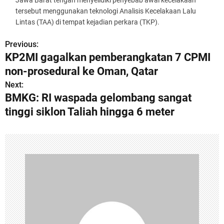
Jawa Barat tengah menyelidiki penyebab awal kecelakaan
tersebut menggunakan teknologi Analisis Kecelakaan Lalu
Lintas (TAA) di tempat kejadian perkara (TKP).
Previous:
P
KP2MI gagalkan pemberangkatan 7 CPMI
o
non-prosedural ke Oman, Qatar
s
Next:
BMKG: RI waspada gelombang sangat
t
tinggi siklon Taliah hingga 6 meter
n
a
v
i
g
a