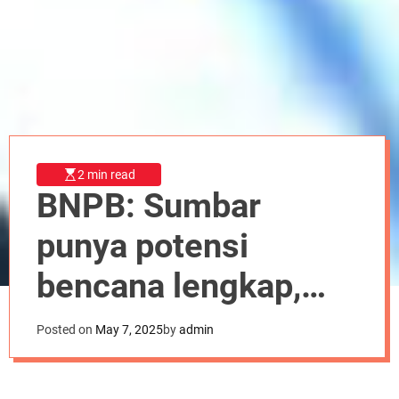
r
m
o
d
e
2 min read
BNPB: Sumbar
punya potensi
bencana lengkap,
gempa hingga
Posted on
May 7, 2025
by
admin
gunung erupsi