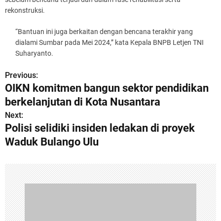
rekonstruksi.
“Bantuan ini juga berkaitan dengan bencana terakhir yang
dialami Sumbar pada Mei 2024,” kata Kepala BNPB Letjen TNI
Suharyanto.
Previous:
P
OIKN komitmen bangun sektor pendidikan
o
berkelanjutan di Kota Nusantara
s
Next:
Polisi selidiki insiden ledakan di proyek
t
Waduk Bulango Ulu
n
a
v
i