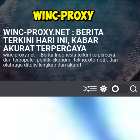
S
k
i
p
WINC-PROXY.NET : BERITA
t
o
TERKINI HARI INI, KABAR
c
AKURAT TERPERCAYA
o
winc-proxy.net – Berita Indonesia terkini terpercaya,
n
dan terpopuler, politik, ekonomi, tekno, otomotif, dan
olahraga ditulis lengkap dan akurat
t
e
n
t
S
M
S
S
h
e
w
e
u
n
i
a
ff
u
t
r
l
c
c
e
h
h
c
o
l
o