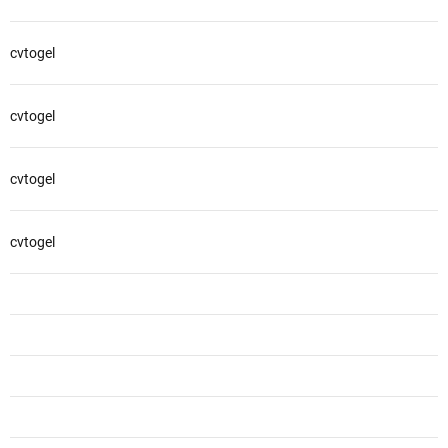
cvtogel
cvtogel
cvtogel
cvtogel