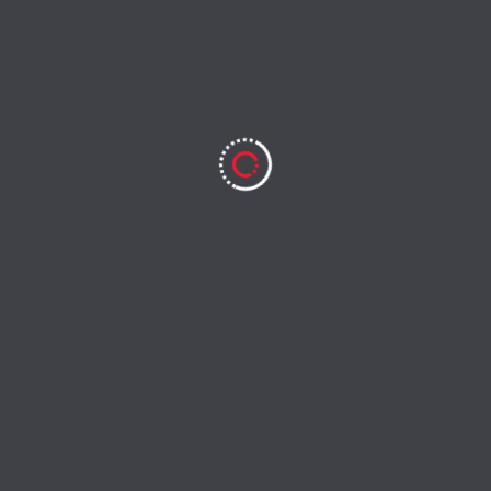
s kecelakaan sepanjang 2025. Tragedi tersebut merenggut 740 nyawa dan
cukup tinggi,” ucap Asep mengakui.
tegi rekayasa lalu lintas dan penegakan hukum berbasis teknologi.
n. Polda Metro Jaya juga terus memperkuat layanan dan pengawasan di
antangan keamanan dan ketertiban di wilayah ibu kota, sekaligus
ng lebih efektif di masa mendatang.
rta
,
penegakan hukum
,
statistik kepolisian
,
Tawuran
,
tindak pidana
Next: