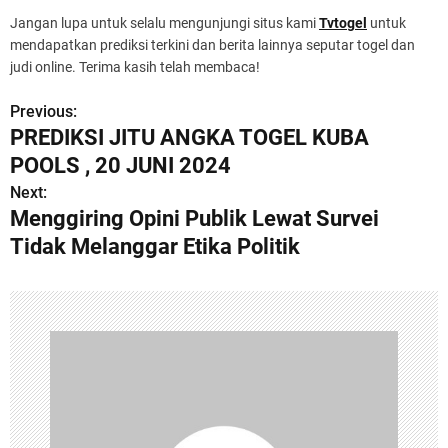
Jangan lupa untuk selalu mengunjungi situs kami
Tvtogel
untuk
mendapatkan prediksi terkini dan berita lainnya seputar togel dan
judi online. Terima kasih telah membaca!
Previous:
P
PREDIKSI JITU ANGKA TOGEL KUBA
o
POOLS , 20 JUNI 2024
s
Next:
Menggiring Opini Publik Lewat Survei
t
Tidak Melanggar Etika Politik
n
a
v
i
g