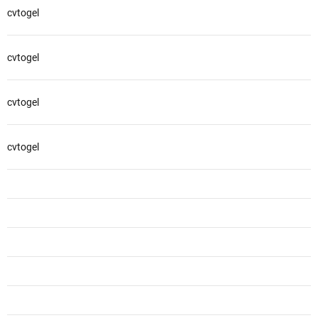
cvtogel
cvtogel
cvtogel
cvtogel