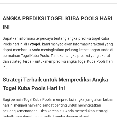
ANGKA PREDIKSI TOGEL KUBA POOLS HARI
INI
Dapatkan informasi terpercaya tentang angka prediksi togel Kuba
Pools hari ini di
Tvtogel
. kami menyediakan informasi teraktual yang
dapat membantu Anda meningkatkan peluang kemenangan Anda di
permainan Togel Kuba Pools. Temukan angka prediksi yang akurat
dan strategi terbaik untuk memprediksi angka Togel Kuba Pools hari
ini.
Strategi Terbaik untuk Memprediksi Angka
Togel Kuba Pools Hari Ini
Bagi pemain Togel Kuba Pools, memprediksi angka yang akan keluar
hari ini menjadi hal yang sangat penting untuk meningkatkan
peluang kemenangan. Oleh karena itu, Anda memerlukan strategi
terbaik agar dapat memprediksi angka dengan akurat.