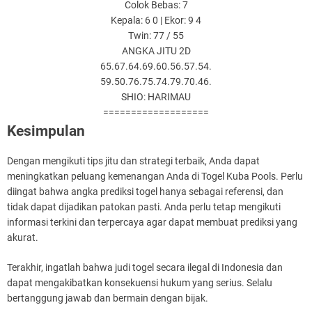
Colok Bebas: 7
Kepala: 6 0 | Ekor: 9 4
Twin: 77 / 55
ANGKA JITU 2D
65.67.64.69.60.56.57.54.
59.50.76.75.74.79.70.46.
SHIO: HARIMAU
===================
Kesimpulan
Dengan mengikuti tips jitu dan strategi terbaik, Anda dapat
meningkatkan peluang kemenangan Anda di Togel Kuba Pools. Perlu
diingat bahwa angka prediksi togel hanya sebagai referensi, dan
tidak dapat dijadikan patokan pasti. Anda perlu tetap mengikuti
informasi terkini dan terpercaya agar dapat membuat prediksi yang
akurat.
Terakhir, ingatlah bahwa judi togel secara ilegal di Indonesia dan
dapat mengakibatkan konsekuensi hukum yang serius. Selalu
bertanggung jawab dan bermain dengan bijak.