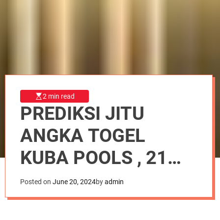
r
m
o
d
e
2 min read
PREDIKSI JITU
ANGKA TOGEL
KUBA POOLS , 21
JUNI 2024
Posted on
June 20, 2024
by
admin