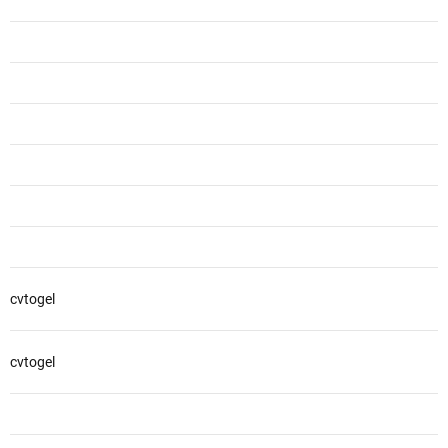
cvtogel
cvtogel