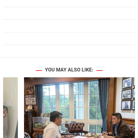
YOU MAY ALSO LIKE: