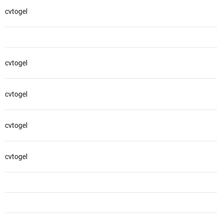
cvtogel
cvtogel
cvtogel
cvtogel
cvtogel