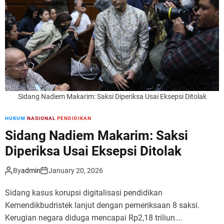
r
m
o
d
e
Sidang Nadiem Makarim: Saksi Diperiksa Usai Eksepsi Ditolak
HUKUM
NASIONAL
PENDIDIKAN
Sidang Nadiem Makarim: Saksi
Diperiksa Usai Eksepsi Ditolak
By
admin
January 20, 2026
Sidang kasus korupsi digitalisasi pendidikan
Kemendikbudristek lanjut dengan pemeriksaan 8 saksi.
Kerugian negara diduga mencapai Rp2,18 triliun….