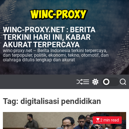
S
k
i
p
WINC-PROXY.NET : BERITA
t
o
TERKINI HARI INI, KABAR
c
AKURAT TERPERCAYA
o
winc-proxy.net – Berita Indonesia terkini terpercaya,
n
dan terpopuler, politik, ekonomi, tekno, otomotif, dan
olahraga ditulis lengkap dan akurat
t
e
n
t
S
M
S
S
h
e
w
e
u
n
i
a
ff
u
t
r
Tag:
digitalisasi pendidikan
l
c
c
e
h
h
c
o
2 min read
l
o