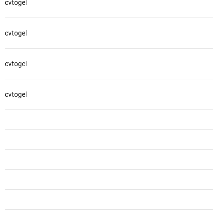
cvtogel
cvtogel
cvtogel
cvtogel