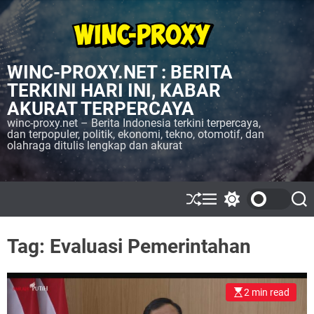
S
k
i
p
WINC-PROXY.NET : BERITA
t
o
TERKINI HARI INI, KABAR
c
AKURAT TERPERCAYA
o
winc-proxy.net – Berita Indonesia terkini terpercaya,
n
dan terpopuler, politik, ekonomi, tekno, otomotif, dan
olahraga ditulis lengkap dan akurat
t
e
n
t
S
M
S
S
h
e
w
e
u
n
i
a
ff
u
t
r
Tag:
Evaluasi Pemerintahan
l
c
c
e
h
h
c
o
2 min read
l
o