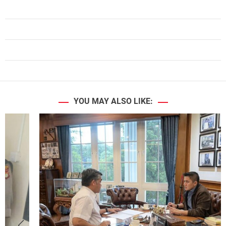
YOU MAY ALSO LIKE: