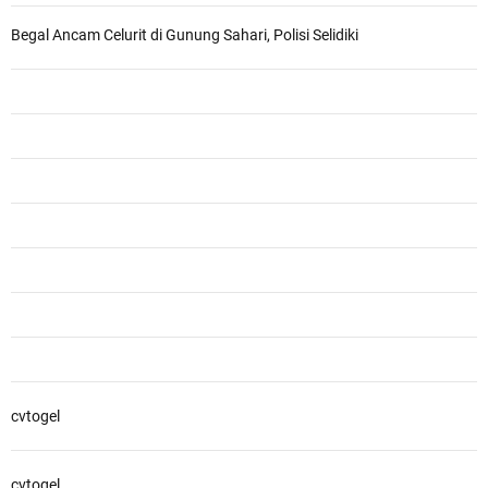
Begal Ancam Celurit di Gunung Sahari, Polisi Selidiki
cvtogel
cvtogel