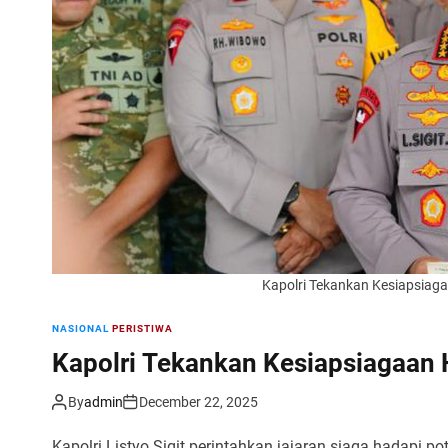
Kapolri Tekankan Kesiapsia
NASIONAL
PERISTIWA
Kapolri Tekankan Kesiapsiagaan
By
admin
December 22, 2025
Kapolri Listyo Sigit perintahkan jajaran siaga hadapi 