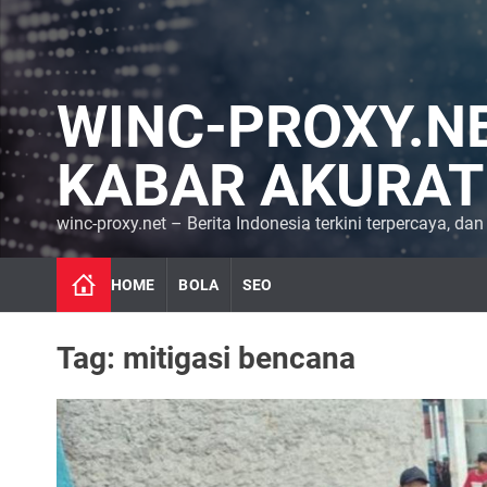
S
k
i
p
WINC-PROXY.NET
t
o
c
KABAR AKURAT
o
n
winc-proxy.net – Berita Indonesia terkini terpercaya, dan
t
e
n
HOME
BOLA
SEO
t
Tag:
mitigasi bencana