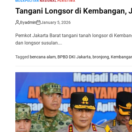
MEGAPOLITAN
NASIONAL
PERISTIWA
Tangani Longsor di Kembangan, 
By
admin
January 5, 2026
Pemkot Jakarta Barat tangani tanah longsor di Kemba
dan longsor susulan….
Tagged
bencana alam
,
BPBD DKI Jakarta
,
bronjong
,
Kembanga