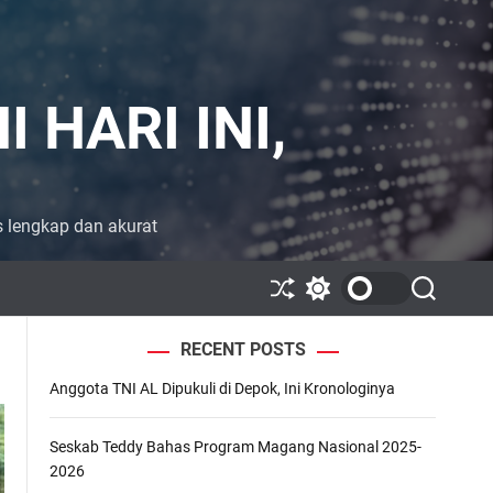
 HARI INI,
is lengkap dan akurat
S
S
S
h
w
e
u
i
a
RECENT POSTS
ff
t
r
l
c
c
Anggota TNI AL Dipukuli di Depok, Ini Kronologinya
e
h
h
c
o
l
Seskab Teddy Bahas Program Magang Nasional 2025-
o
2026
r