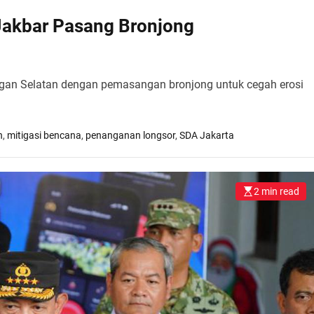
Jakbar Pasang Bronjong
ngan Selatan dengan pemasangan bronjong untuk cegah erosi
n
,
mitigasi bencana
,
penanganan longsor
,
SDA Jakarta
2 min read