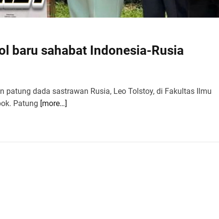
bol baru sahabat Indonesia-Rusia
n patung dada sastrawan Rusia, Leo Tolstoy, di Fakultas Ilmu
pok. Patung
[more…]