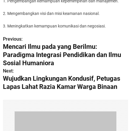
1. Pengembangan kemampuan kepemimpinan dan manajemen.
2. Mengembangkan visi dan misi keamanan nasional.
3. Meningkatkan kemampuan komunikasi dan negosiasi.
Previous:
P
Mencari Ilmu pada yang Berilmu:
o
Paradigma Integrasi Pendidikan dan Ilmu
s
Sosial Humaniora
Next:
t
Wujudkan Lingkungan Kondusif, Petugas
n
Lapas Lahat Razia Kamar Warga Binaan
a
v
i
g