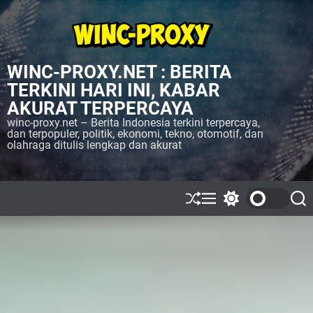
S
k
i
p
WINC-PROXY.NET : BERITA
t
o
TERKINI HARI INI, KABAR
c
AKURAT TERPERCAYA
o
winc-proxy.net – Berita Indonesia terkini terpercaya,
n
dan terpopuler, politik, ekonomi, tekno, otomotif, dan
olahraga ditulis lengkap dan akurat
t
e
n
t
S
M
S
S
h
e
w
e
u
n
i
a
ff
u
t
r
l
c
c
e
h
h
c
o
l
o