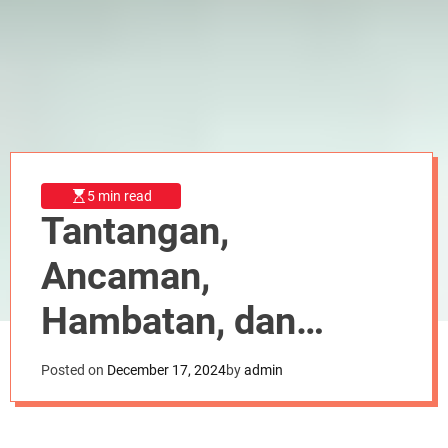
r
m
o
d
e
5 min read
Tantangan,
Ancaman,
Hambatan, dan
Gangguan, (TAHG) di
Posted on
December 17, 2024
by
admin
Era Mahasiswa