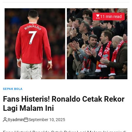
11 min read
SEPAK BOLA
Fans Histeris! Ronaldo Cetak Rekor
Lagi Malam Ini
By
admin
September 10, 2025