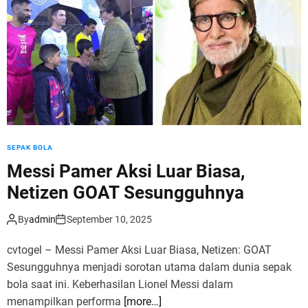
r
m
o
d
e
SEPAK BOLA
Messi Pamer Aksi Luar Biasa,
Netizen GOAT Sesungguhnya
By
admin
September 10, 2025
cvtogel – Messi Pamer Aksi Luar Biasa, Netizen: GOAT
Sesungguhnya menjadi sorotan utama dalam dunia sepak
bola saat ini. Keberhasilan Lionel Messi dalam
menampilkan performa
[more…]