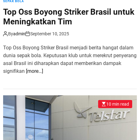
SEPAK BOLA
Top Oss Boyong Striker Brasil untuk
Meningkatkan Tim
By
admin
September 10, 2025
Top Oss Boyong Striker Brasil menjadi berita hangat dalam
dunia sepak bola. Keputusan klub untuk merekrut penyerang
asal Brasil ini diharapkan dapat memberikan dampak
signifikan
[more…]
10 min read