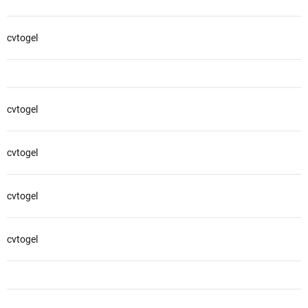
cvtogel
cvtogel
cvtogel
cvtogel
cvtogel