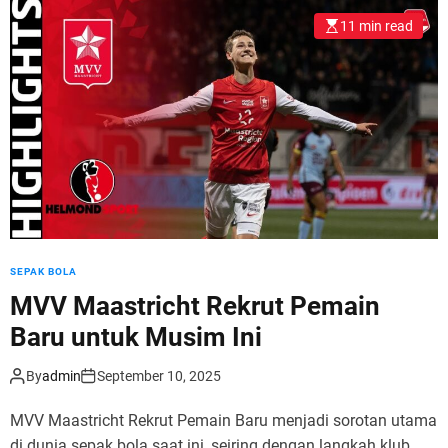
11 min read
SEPAK BOLA
MVV Maastricht Rekrut Pemain
Baru untuk Musim Ini
By
admin
September 10, 2025
MVV Maastricht Rekrut Pemain Baru menjadi sorotan utama
di dunia sepak bola saat ini, seiring dengan langkah klub