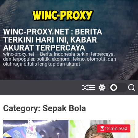
S
k
i
p
WINC-PROXY.NET : BERITA
t
o
TERKINI HARI INI, KABAR
c
AKURAT TERPERCAYA
o
winc-proxy.net – Berita Indonesia terkini terpercaya,
n
dan terpopuler, politik, ekonomi, tekno, otomotif, dan
olahraga ditulis lengkap dan akurat
t
e
n
t
S
M
S
S
h
e
w
e
u
n
i
a
ff
u
t
r
Category:
Sepak Bola
l
c
c
e
h
h
c
o
12 min read
l
o