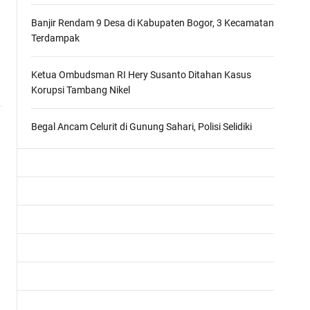
m
o
Banjir Rendam 9 Desa di Kabupaten Bogor, 3 Kecamatan
d
Terdampak
e
Ketua Ombudsman RI Hery Susanto Ditahan Kasus
Korupsi Tambang Nikel
Begal Ancam Celurit di Gunung Sahari, Polisi Selidiki