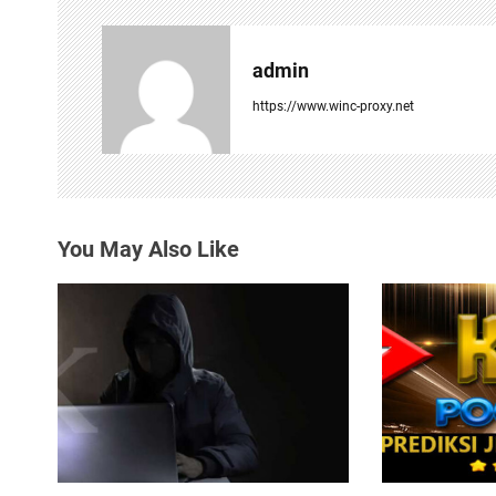
n
a
admin
v
https://www.winc-proxy.net
i
g
a
You May Also Like
t
i
o
n