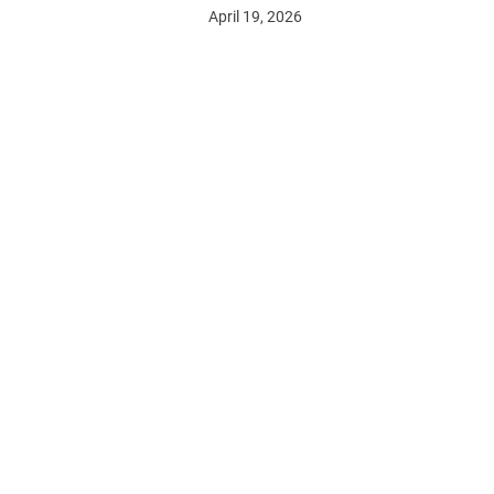
April 19, 2026