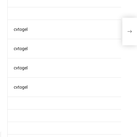
PRE
cvtogel
POOL
cvtogel
cvtogel
cvtogel