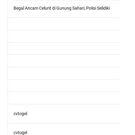
Begal Ancam Celurit di Gunung Sahari, Polisi Selidiki
cvtogel
cvtogel