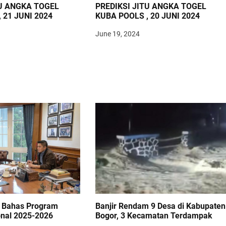
TU ANGKA TOGEL
PREDIKSI JITU ANGKA TOGEL
 21 JUNI 2024
KUBA POOLS , 20 JUNI 2024
June 19, 2024
 Bahas Program
Banjir Rendam 9 Desa di Kabupaten
nal 2025-2026
Bogor, 3 Kecamatan Terdampak