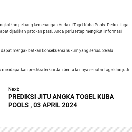
eningkatkan peluang kemenangan Anda di Togel Kuba Pools. Perlu diingat
apat dijadikan patokan pasti. Anda perlu tetap mengikuti informasi
t.
 dan dapat mengakibatkan konsekuensi hukum yang serius. Selalu
 mendapatkan prediksi terkini dan berita lainnya seputar togel dan judi
Next:
PREDIKSI JITU ANGKA TOGEL KUBA
POOLS , 03 APRIL 2024