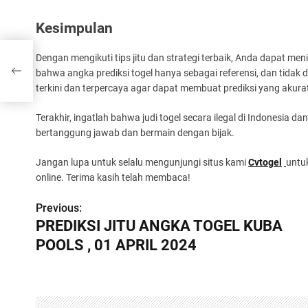
Kesimpulan
BA
Dengan mengikuti tips jitu dan strategi terbaik, Anda dapat m
bahwa angka prediksi togel hanya sebagai referensi, dan tidak d
terkini dan terpercaya agar dapat membuat prediksi yang akura
Terakhir, ingatlah bahwa judi togel secara ilegal di Indonesia
bertanggung jawab dan bermain dengan bijak.
Jangan lupa untuk selalu mengunjungi situs kami
Cvtogel
untuk
online. Terima kasih telah membaca!
Previous:
P
PREDIKSI JITU ANGKA TOGEL KUBA
o
POOLS , 01 APRIL 2024
s
t