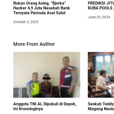
Bukan Orang Asing, “Bjorka”
PREDIKSI JI
Hacker 4,9 Juta Nasabah Bank
KUBA POOLS ,
Ternyata Pemuda Asal Sulut
June 20, 2024
October 3, 2025
More From Author
Anggota TNI AL Dipukuli di Depok,
Seskab Teddy
Ini Kronologinya
Magang Nasio