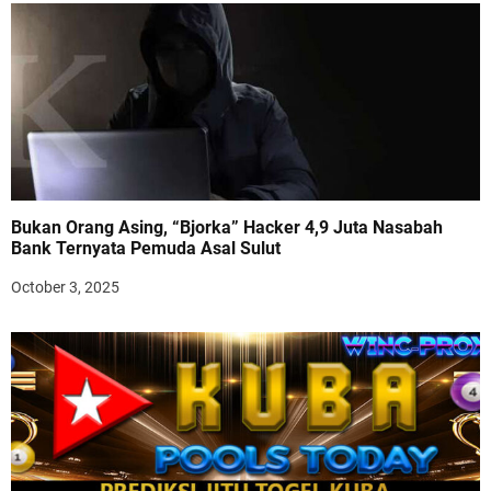
Bukan Orang Asing, “Bjorka” Hacker 4,9 Juta Nasabah
Bank Ternyata Pemuda Asal Sulut
October 3, 2025