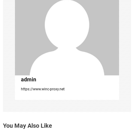
a
t
i
o
n
admin
https://www.winc-proxy.net
You May Also Like