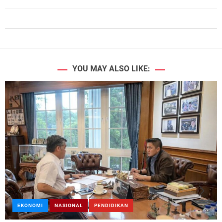
YOU MAY ALSO LIKE:
EKONOMI
NASIONAL
PENDIDIKAN