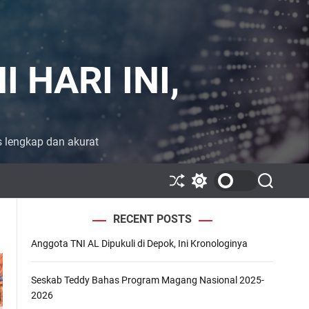
 HARI INI,
is lengkap dan akurat
S
S
S
h
w
e
u
i
a
RECENT POSTS
ff
t
r
l
c
c
Anggota TNI AL Dipukuli di Depok, Ini Kronologinya
e
h
h
c
o
l
Seskab Teddy Bahas Program Magang Nasional 2025-
o
2026
r