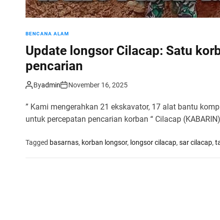
BENCANA ALAM
Update longsor Cilacap: Satu ko
pencarian
By
admin
November 16, 2025
” Kami mengerahkan 21 ekskavator, 17 alat bantu kompre
untuk percepatan pencarian korban “ Cilacap (KABARIN
Tagged
basarnas
,
korban longsor
,
longsor cilacap
,
sar cilacap
,
t