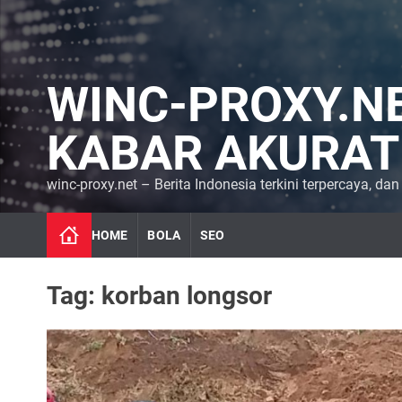
S
k
i
p
WINC-PROXY.NET
t
o
c
KABAR AKURAT
o
n
winc-proxy.net – Berita Indonesia terkini terpercaya, dan
t
e
n
HOME
BOLA
SEO
t
Tag:
korban longsor