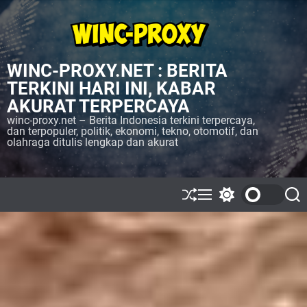
S
k
i
p
WINC-PROXY.NET : BERITA
t
o
TERKINI HARI INI, KABAR
c
AKURAT TERPERCAYA
o
winc-proxy.net – Berita Indonesia terkini terpercaya,
n
dan terpopuler, politik, ekonomi, tekno, otomotif, dan
olahraga ditulis lengkap dan akurat
t
e
n
t
S
M
S
S
h
e
w
e
u
n
i
a
ff
u
t
r
l
c
c
e
h
h
c
o
l
o