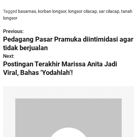
Tagged
basarnas
,
korban longsor
,
longsor cilacap
,
sar cilacap
,
tanah
longsor
Previous:
P
Pedagang Pasar Pramuka diintimidasi agar
o
tidak berjualan
s
Next:
Postingan Terakhir Marissa Anita Jadi
t
Viral, Bahas ‘Yodahlah’!
n
a
v
i
g