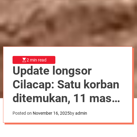
r
m
o
d
e
2 min read
Update longsor
Cilacap: Satu korban
ditemukan, 11 masih
dalam pencarian
Posted on
November 16, 2025
by
admin