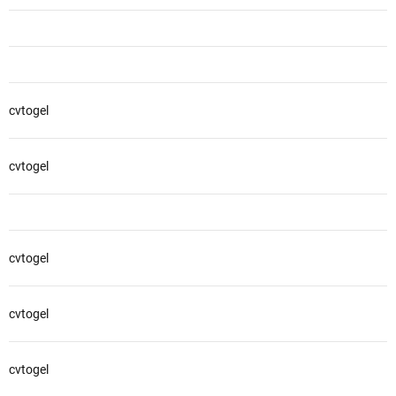
cvtogel
cvtogel
cvtogel
cvtogel
cvtogel