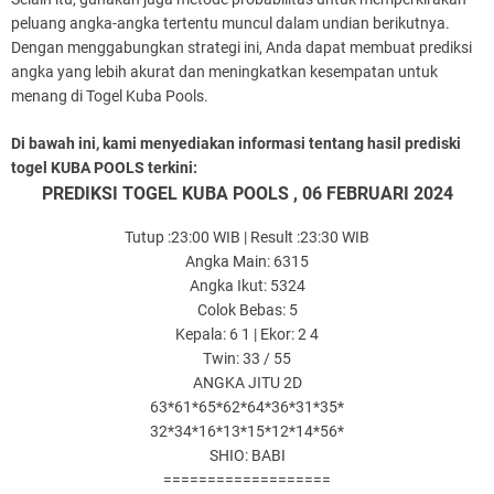
peluang angka-angka tertentu muncul dalam undian berikutnya.
Dengan menggabungkan strategi ini, Anda dapat membuat prediksi
angka yang lebih akurat dan meningkatkan kesempatan untuk
menang di Togel Kuba Pools.
Di bawah ini, kami menyediakan informasi tentang hasil prediski
togel KUBA POOLS terkini:
PREDIKSI TOGEL KUBA POOLS , 06 FEBRUARI 2024
Tutup :23:00 WIB | Result :23:30 WIB
Angka Main: 6315
Angka Ikut: 5324
Colok Bebas: 5
Kepala: 6 1 | Ekor: 2 4
Twin: 33 / 55
ANGKA JITU 2D
63*61*65*62*64*36*31*35*
32*34*16*13*15*12*14*56*
SHIO: BABI
===================