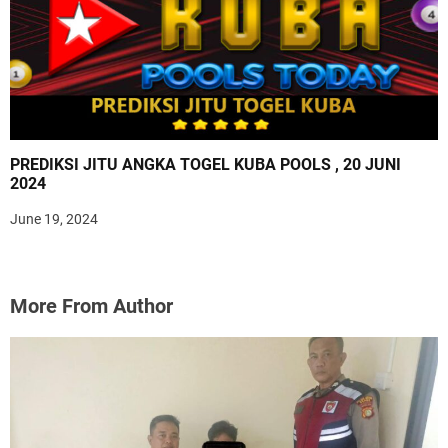
PREDIKSI JITU ANGKA TOGEL KUBA POOLS , 20 JUNI
2024
June 19, 2024
More From Author