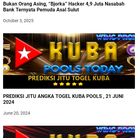
Bukan Orang Asing, “Bjorka” Hacker 4,9 Juta Nasabah
Bank Ternyata Pemuda Asal Sulut
October 3, 2025
PREDIKSI JITU ANGKA TOGEL KUBA POOLS , 21 JUNI
2024
June 20, 2024