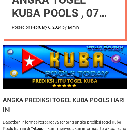
ANGKA TOGEL
r
m
KUBA POOLS , 07
o
d
FEBRUARI 2024
e
Posted on
February 6, 2024
by
admin
ANGKA PREDIKSI TOGEL KUBA POOLS HARI
INI
Dapatkan informasi terpercaya tentang angka prediksi togel Kuba
Pools hari ini di
Tvtogel
. kami menyediakan informasi teraktual yang