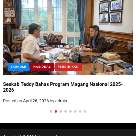
EKONOMI
NASIONAL
PENDIDIKAN
Seskab Teddy Bahas Program Magang Nasional 2025-
2026
Posted on
April 26, 2026
by
admin