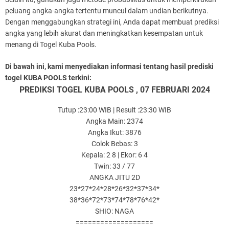
peluang angka-angka tertentu muncul dalam undian berikutnya.
Dengan menggabungkan strategi ini, Anda dapat membuat prediksi
angka yang lebih akurat dan meningkatkan kesempatan untuk
menang di Togel Kuba Pools.
Di bawah ini, kami menyediakan informasi tentang hasil prediski
togel KUBA POOLS terkini:
PREDIKSI TOGEL KUBA POOLS , 07 FEBRUARI 2024
Tutup :23:00 WIB | Result :23:30 WIB
Angka Main: 2374
Angka Ikut: 3876
Colok Bebas: 3
Kepala: 2 8 | Ekor: 6 4
Twin: 33 / 77
ANGKA JITU 2D
23*27*24*28*26*32*37*34*
38*36*72*73*74*78*76*42*
SHIO: NAGA
===================