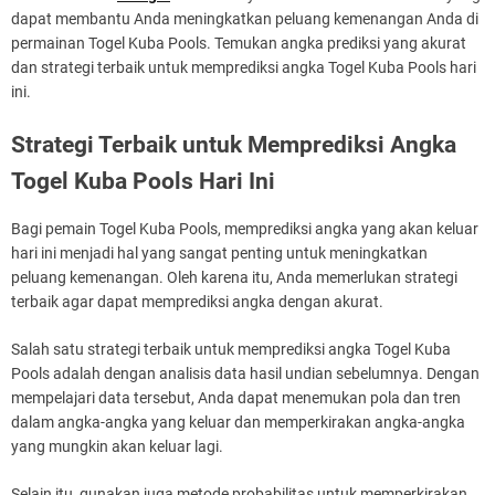
dapat membantu Anda meningkatkan peluang kemenangan Anda di
permainan Togel Kuba Pools. Temukan angka prediksi yang akurat
dan strategi terbaik untuk memprediksi angka Togel Kuba Pools hari
ini.
Strategi Terbaik untuk Memprediksi Angka
Togel Kuba Pools Hari Ini
Bagi pemain Togel Kuba Pools, memprediksi angka yang akan keluar
hari ini menjadi hal yang sangat penting untuk meningkatkan
peluang kemenangan. Oleh karena itu, Anda memerlukan strategi
terbaik agar dapat memprediksi angka dengan akurat.
Salah satu strategi terbaik untuk memprediksi angka Togel Kuba
Pools adalah dengan analisis data hasil undian sebelumnya. Dengan
mempelajari data tersebut, Anda dapat menemukan pola dan tren
dalam angka-angka yang keluar dan memperkirakan angka-angka
yang mungkin akan keluar lagi.
Selain itu, gunakan juga metode probabilitas untuk memperkirakan