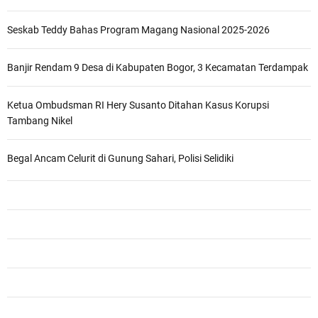
Seskab Teddy Bahas Program Magang Nasional 2025-2026
Banjir Rendam 9 Desa di Kabupaten Bogor, 3 Kecamatan Terdampak
Ketua Ombudsman RI Hery Susanto Ditahan Kasus Korupsi
Tambang Nikel
Begal Ancam Celurit di Gunung Sahari, Polisi Selidiki