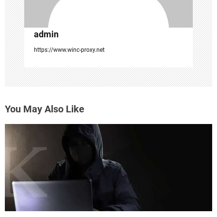
admin
https://www.winc-proxy.net
You May Also Like